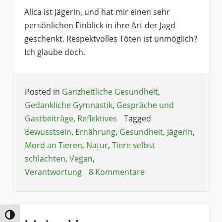
Alica ist Jägerin, und hat mir einen sehr
persönlichen Einblick in ihre Art der Jagd
geschenkt. Respektvolles Töten ist unmöglich?
Ich glaube doch.
Posted in
Ganzheitliche Gesundheit
,
Gedankliche Gymnastik
,
Gespräche und
Gastbeiträge
,
Reflektives
Tagged
Bewusstsein
,
Ernährung
,
Gesundheit
,
Jägerin
,
Mord an Tieren
,
Natur
,
Tiere selbst
schlachten
,
Vegan
,
Verantwortung
8 Kommentare
Umschalten auf hohe Kontraste