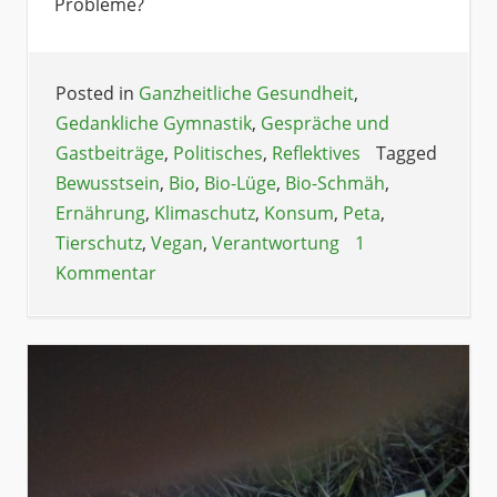
Probleme?
Posted in
Ganzheitliche Gesundheit
,
Gedankliche Gymnastik
,
Gespräche und
Gastbeiträge
,
Politisches
,
Reflektives
Tagged
Bewusstsein
,
Bio
,
Bio-Lüge
,
Bio-Schmäh
,
Ernährung
,
Klimaschutz
,
Konsum
,
Peta
,
Tierschutz
,
Vegan
,
Verantwortung
1
Kommentar