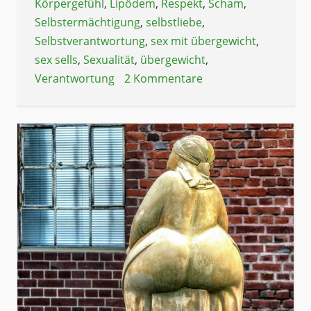
Körpergefühl
,
Lipödem
,
Respekt
,
Scham
,
Selbstermächtigung
,
selbstliebe
,
Selbstverantwortung
,
sex mit übergewicht
,
sex sells
,
Sexualität
,
übergewicht
,
Verantwortung
2 Kommentare