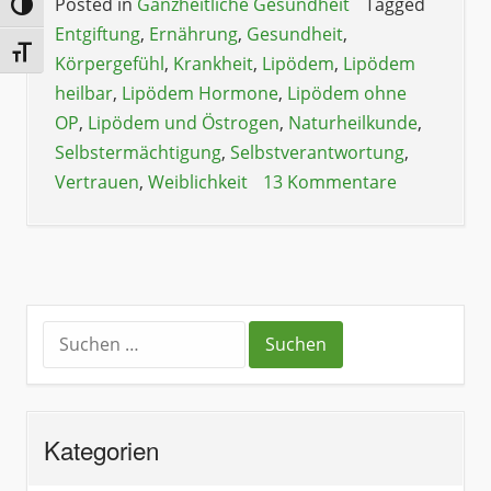
Posted in
Ganzheitliche Gesundheit
Tagged
Umschalten auf hohe Kontraste
Entgiftung
,
Ernährung
,
Gesundheit
,
Schrift vergrößern
Körpergefühl
,
Krankheit
,
Lipödem
,
Lipödem
heilbar
,
Lipödem Hormone
,
Lipödem ohne
OP
,
Lipödem und Östrogen
,
Naturheilkunde
,
Selbstermächtigung
,
Selbstverantwortung
,
Vertrauen
,
Weiblichkeit
13 Kommentare
Kategorien