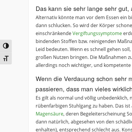
Das kann sie sehr lange sehr gut
Alternativ könnte man vor dem Essen ein b
dann schlucken. So wird der Körper schone
einschränkende
Vergiftungssymptome
erdu
bindenden Stoffen bzw. reinigenden Maßna
Umschalten auf hohe Kontraste
Leid bedeuten. Wenn es schnell gehen soll
großen Nutzen bringen. Die Maßnahmen zum
Schrift vergrößern
allerdings noch wichtiger, und kompetente 
Wenn die Verdauung schon sehr m
passieren, dass man vieles wirklic
Es gilt als normal und völlig unbedenklich
rübenfarbigen Stuhlgang zu haben. Das ist 
Magensäure
, deren Begeleiterscheinung S
dann natürlich, abgesehen von den schädli
enhalten), entsprechend schlecht aus. Kon