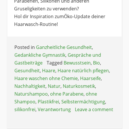
Parabenen, Silikonen und anderen
Gruseligkeiten zu verwenden?
Hol dir Inspiration zumÖko-Update deiner
Haarwasch-Routine!
Posted in
Ganzheitliche Gesundheit
,
Gedankliche Gymnastik
,
Gespräche und
Gastbeiträge
Tagged
Bewusstsein
,
Bio
,
Gesundheit
,
Haare
,
Haare natürlich pflegen
,
Haare waschen ohne Chemie
,
Haarseife
,
Nachhaltigkeit
,
Natur
,
Naturkosmetik
,
Naturshampoo
,
ohne Parabene
,
ohne
Shampoo
,
Plastikfrei
,
Selbstermächtigung
,
silikonfrei
,
Verantwortung
Leave a comment