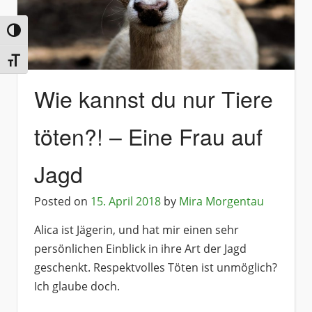
Umschalten auf hohe Kontraste
Schrift vergrößern
Wie kannst du nur Tiere
töten?! – Eine Frau auf
Jagd
Posted on
15. April 2018
by
Mira Morgentau
Alica ist Jägerin, und hat mir einen sehr
persönlichen Einblick in ihre Art der Jagd
geschenkt. Respektvolles Töten ist unmöglich?
Ich glaube doch.