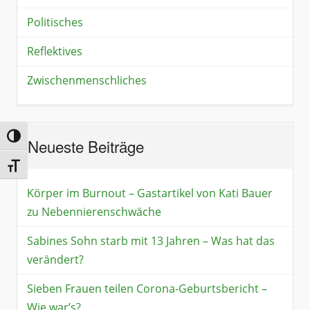
Politisches
Reflektives
Zwischenmenschliches
Umschalten auf hohe Kontraste
Neueste Beiträge
Schrift vergrößern
Körper im Burnout – Gastartikel von Kati Bauer
zu Nebennierenschwäche
Sabines Sohn starb mit 13 Jahren – Was hat das
verändert?
Sieben Frauen teilen Corona-Geburtsbericht –
Wie war’s?