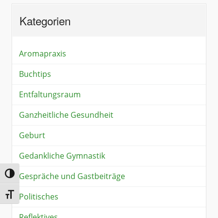
Kategorien
Aromapraxis
Buchtips
Entfaltungsraum
Ganzheitliche Gesundheit
Geburt
Gedankliche Gymnastik
Umschalten auf hohe Kontraste
Gespräche und Gastbeiträge
Schrift vergrößern
Politisches
Reflektives