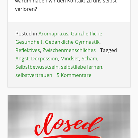
warum haben wir den Kontakt zu uns selbst
verloren?
Posted in
Aromapraxis
,
Ganzheitliche
Gesundheit
,
Gedankliche Gymnastik
,
Reflektives
,
Zwischenmenschliches
Tagged
Angst
,
Derpession
,
Mindset
,
Scham
,
Selbstbewusstsein
,
selbstliebe lernen
,
selbstvertrauen
5 Kommentare