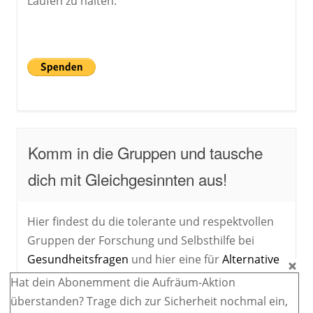
Laufen zu halten:
Komm in die Gruppen und tausche
dich mit Gleichgesinnten aus!
Hier findest du die tolerante und respektvollen
Gruppen der Forschung und Selbsthilfe bei
Gesundheitsfragen
und hier eine für
Alternative
Extremisten
und allen, die an kontroversen
​​Hat dein Abonemment die Aufräum-Aktion
Randthemen interessiert sind.
überstanden?​ ​Trage dich zur Sicherheit nochmal ein,