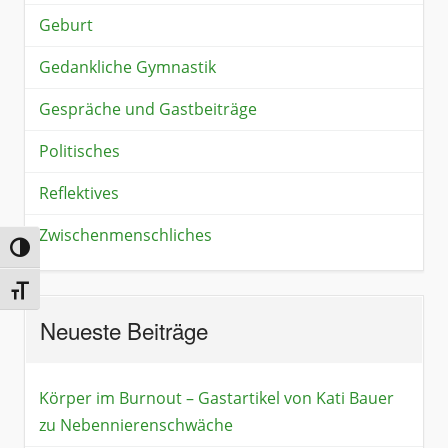
Geburt
Gedankliche Gymnastik
Gespräche und Gastbeiträge
Politisches
Reflektives
Zwischenmenschliches
Umschalten auf hohe Kontraste
Schrift vergrößern
Neueste Beiträge
Körper im Burnout – Gastartikel von Kati Bauer
zu Nebennierenschwäche