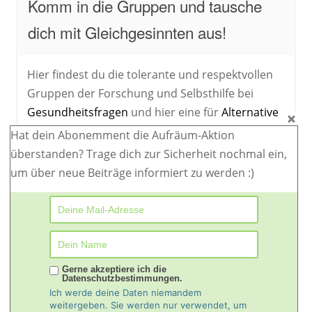
Komm in die Gruppen und tausche
dich mit Gleichgesinnten aus!
Hier findest du die tolerante und respektvollen
Gruppen der Forschung und Selbsthilfe bei
Gesundheitsfragen
und hier eine für
Alternative
Extremisten
und allen, die an kontroversen
​​Hat dein Abonemment die Aufräum-Aktion
Randthemen interessiert sind.
überstanden?​ ​Trage dich zur Sicherheit nochmal ein,
um über neue Beiträge informiert zu werden :)
Gerne akzeptiere ich die
Datenschutzbestimmungen.
Ich werde deine Daten niemandem
© Entfaltungsblog 2026
weitergeben. Sie werden nur verwendet, um