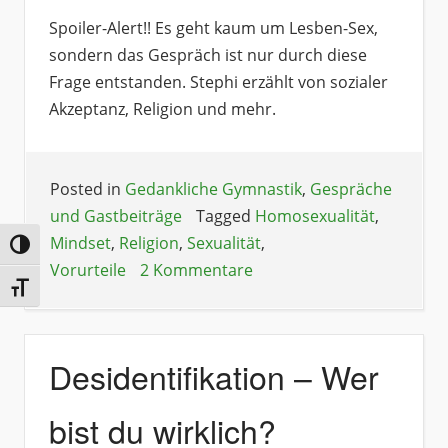
Spoiler-Alert!! Es geht kaum um Lesben-Sex,
sondern das Gespräch ist nur durch diese
Frage entstanden. Stephi erzählt von sozialer
Akzeptanz, Religion und mehr.
Posted in
Gedankliche Gymnastik
,
Gespräche
und Gastbeiträge
Tagged
Homosexualität
,
Mindset
,
Religion
,
Sexualität
,
Umschalten auf hohe Kontraste
Vorurteile
2 Kommentare
Schrift vergrößern
Desidentifikation – Wer
bist du wirklich?