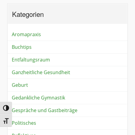
Kategorien
Aromapraxis
Buchtips
Entfaltungsraum
Ganzheitliche Gesundheit
Geburt
Gedankliche Gymnastik
Umschalten auf hohe Kontraste
Gespräche und Gastbeiträge
Schrift vergrößern
Politisches