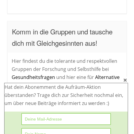
Komm in die Gruppen und tausche
dich mit Gleichgesinnten aus!
Hier findest du die tolerante und respektvollen
Gruppen der Forschung und Selbsthilfe bei
Gesundheitsfragen
und hier eine für
Alternative
Extremisten
und allen, die an kontroversen
​​Hat dein Abonemment die Aufräum-Aktion
Randthemen interessiert sind.
überstanden?​ ​Trage dich zur Sicherheit nochmal ein,
um über neue Beiträge informiert zu werden :)