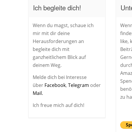
Ich begleite dich!
Unt
Wenn du magst, schaue ich
Wenn
mir mit dir deine
finde
Herausforderungen an
like
begleite dich mit
Beitr
ganzheitlichem Blick auf
Gern
deinem Weg.
durch
Amaz
Melde dich bei Interesse
Spen
über
Facebook
,
Telegram
oder
benöt
Mail.
zu ha
Ich freue mich auf dich!