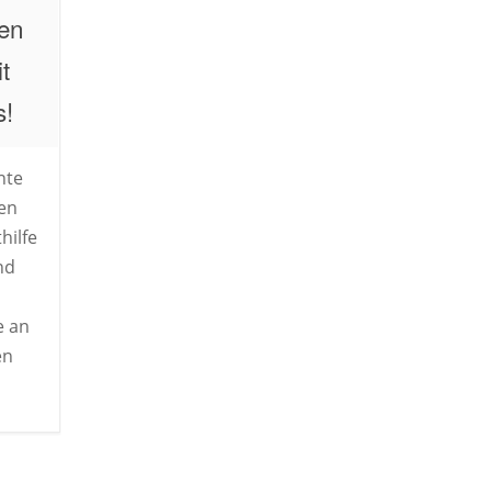
en
t
s!
nte
en
hilfe
nd
e an
en