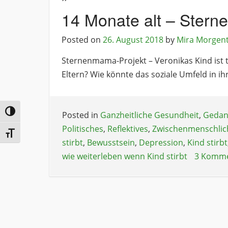
14 Monate alt – Ster
Posted on
26. August 2018
by
Mira Morgen
Sternenmama-Projekt – Veronikas Kind ist t
Eltern? Wie könnte das soziale Umfeld in i
Umschalten auf hohe Kontraste
Posted in
Ganzheitliche Gesundheit
,
Gedan
Politisches
,
Reflektives
,
Zwischenmenschlic
Schrift vergrößern
stirbt
,
Bewusstsein
,
Depression
,
Kind stirbt
wie weiterleben wenn Kind stirbt
3 Komme