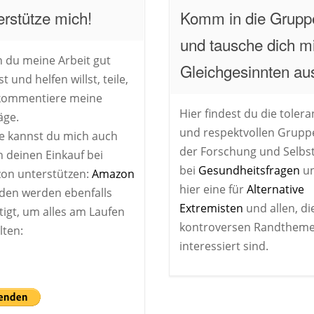
erstütze mich!
Komm in die Grupp
und tausche dich mi
 du meine Arbeit gut
Gleichgesinnten au
st und helfen willst, teile,
, kommentiere meine
Hier findest du die tolera
äge.
und respektvollen Grupp
e kannst du mich auch
der Forschung und Selbst
 deinen Einkauf bei
bei
Gesundheitsfragen
u
on unterstützen:
Amazon
hier eine für
Alternative
den werden ebenfalls
Extremisten
und allen, di
igt, um alles am Laufen
kontroversen Randthem
lten:
interessiert sind.